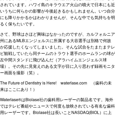
されています。ハワイ島のキラウエア火山の噴火で日本にも近
いうちに何らかの影響が今後起きるかもしれません。いつ自分
にも降りかかるかはわかりませんが、そんな中でも気持ちを明
るく保ちたいです。
さて、野球はさほど興味はなかったのですが、カルフォルニア
州にあるMLBエンジェルスに所属する大谷選手は別格で何故
か応援したくなってしまいました。そんな試合をたまたまテレ
ビ観戦していたら同チームのトラウト選手のホームランの球が
左中間スタンドに飛び込んだ（アラハイムエンジェルス球
場）。その先に見覚えのある文字が目に入り思わず録画モニタ
ー画面を撮影（笑）。
The Future of Dentistry is Here! waterlase.com （歯科の未
来はここにあり！）
Waterlase®はBiolase社の歯科用レーザーの製品名です。海外
ではテレビ番組やニュースで何度も放映されている有名な歯科
用レーザーです。Biolase社は長いことNASDAQ(BIOL）に上