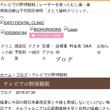
テレビでの野球観戦｜レーザーを使ったむし歯・歯
周病治療は千代田区神田「さとう歯科クリニック」
へ
クリニ
感染症
ドクタ
交通・
診療案
料金表
Q&A
お知ら
ック紹
予防対
ー紹介
アクセ
内
せ
ブログ
介
策
ス
ホーム
>
ブログ
>
テレビでの野球観戦
テレビでの野球観戦
ブログ
2018.07.30
猛暑に今回の西日本豪雨災害と今後も警戒しないといけない毎
日です。カルフォルニアは広範囲森林火災と自然の猛威にさら