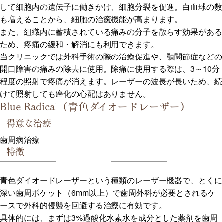
して細胞内の遺伝子に働きかけ、細胞分裂を促進。白血球の数
も増えることから、細胞の治癒機能が高まります。
また、組織内に蓄積されている痛みの分子を散らす効果がある
ため、疼痛の緩和・解消にも利用できます。
当クリニックでは外科手術の際の治癒促進や、顎関節症などの
開口障害の痛みの除去に使用。除痛に使用する際は、3～10分
程度の照射で疼痛が消えます。レーザーの波長が長いため、続
けて照射しても癌化の心配はありません。
Blue Radical（青色ダイオードレーザー）
得意な治療
歯周病治療
特徴
青色ダイオードレーザーという種類のレーザー機器で、とくに
深い歯周ポケット（6mm以上）で歯周外科が必要とされるケ
ースで外科的侵襲を回避する治療に有効です。
具体的には、まずは3%過酸化水素水を成分とした薬剤を歯周