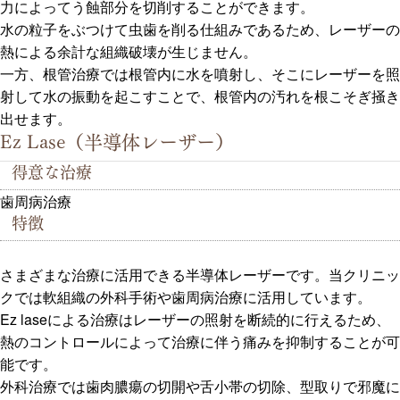
力によってう蝕部分を切削することができます。
水の粒子をぶつけて虫歯を削る仕組みであるため、レーザーの
熱による余計な組織破壊が生じません。
一方、根管治療では根管内に水を噴射し、そこにレーザーを照
射して水の振動を起こすことで、根管内の汚れを根こそぎ掻き
出せます。
Ez Lase（半導体レーザー）
得意な治療
歯周病治療
特徴
さまざまな治療に活用できる半導体レーザーです。当クリニッ
クでは軟組織の外科手術や歯周病治療に活用しています。
Ez laseによる治療はレーザーの照射を断続的に行えるため、
熱のコントロールによって治療に伴う痛みを抑制することが可
能です。
外科治療では歯肉膿瘍の切開や舌小帯の切除、型取りで邪魔に