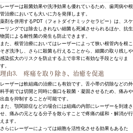
レーザーは殺菌効果や洗浄効果も優れているため、歯周病や根
管治療においても大いに力を発揮します。
薬剤を併用するPDT（フォトダイナミックセラピー）は、スケ
ーリングでは除去しきれない細菌も死滅させられるほか、抗生
物質による耐性菌の発生も防止できます。
また、根管治療においてはレーザーによって狭い根管内を根こ
そぎ洗浄し、さらに殺菌も行えることから、細菌の取り残しや
感染拡大のリスクを防止する上で非常に有効な手段となりま
す。
理由3. 疼痛を取り除き、治癒を促進
レーザーは軟組織の治療にも有効です。舌小帯の切除などの外
科手術では切開と同時に傷口を殺菌・凝固させるため、痛みや
出血を抑制することが可能です。
また、顎関節症などの場合には組織の内部にレーザーを到達さ
せ、痛みの元となる分子を散らすことで疼痛の緩和・解消が行
えます。
さらにレーザーによっては細胞を活性化させる効果もあるた